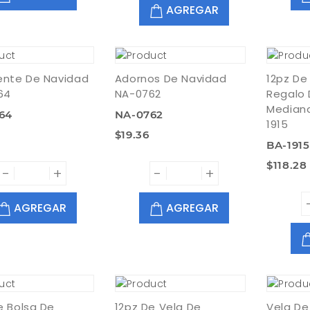
AGREGAR
ente De Navidad
Adornos De Navidad
12pz De
64
NA-0762
Regalo 
Mediana
64
NA-0762
1915
$19.36
BA-1915
$118.28
-
+
-
+
AGREGAR
AGREGAR
e Bolsa De
12pz De Vela De
Vela De