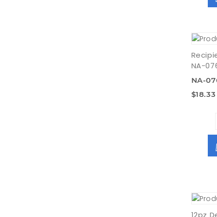
Recipi
NA-07
NA-07
$18.33
12pz D