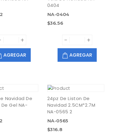
0404
2
NA-0404
$36.56
-
+
-
+
AGREGAR
AGREGAR
De Navidad De
24pz De Liston De
r De Gel NA-
Navidad 2.5CM*2.7M
NA-0565 2
2
NA-0565
$316.8