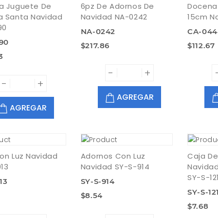
a Juguete De
6pz De Adornos De
Docena
a Santa Navidad
Navidad NA-0242
15cm N
90
NA-0242
CA-044
90
$217.86
$112.67
3
-
+
-
+
AGREGAR
AGREGAR
on Luz Navidad
Adornos Con Luz
Caja De
13
Navidad SY-S-914
Navidad
SY-S-12
13
SY-S-914
SY-S-12
$8.54
$7.68