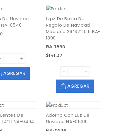
s De Navidad
12pz De Bolsa De
z NA-0540
Regalo De Navidad
Mediana 26*32*10.5 BA-
0
1890
BA-1890
$141.37
-
+
-
+
AGREGAR
AGREGAR
 Lentes De
Adorno Con Luz De
 14*11 NA-0494
Navidad NA-0536
4
NA-0536