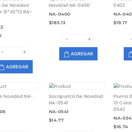
 De Navidad
Navidad NA-0400
0402
 31*42*12 BA-
NA-0400
NA-040
$185.13
$19.17
22
5
-
+
-
+
AGREGAR
AGREGAR
e Navidad NA-
Sacapunta De Navidad
Pluma 
NA-0541
10 Colo
0542
06
NA-0541
NA-054
9
$14.77
$16.74