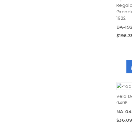
Regalo
Grande
1922
BA-19
$196.3
Vela D
0406
NA-04
$36.0