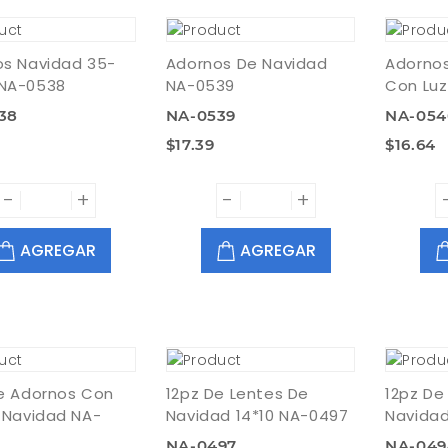
s Navidad 35-
Adornos De Navidad
Adorno
NA-0538
NA-0539
Con Lu
38
NA-0539
NA-054
$17.39
$16.64
-
+
-
+
AGREGAR
AGREGAR
e Adornos Con
12pz De Lentes De
12pz De
 Navidad NA-
Navidad 14*10 NA-0497
Navidad
NA-0497
NA-049