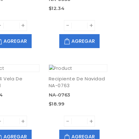
$12.34
-
+
-
+
AGREGAR
AGREGAR
4 Vela De
Recipiente De Navidad
d
NA-0763
4
NA-0763
$18.99
-
+
-
+
AGREGAR
AGREGAR