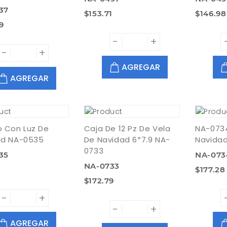
37
$153.71
$146.98
9
-
+
-
+
AGREGAR
AGREGAR
 Con Luz De
Caja De 12 Pz De Vela
NA-073
ad NA-0535
De Navidad 6*7.9 NA-
Navida
0733
35
NA-073
NA-0733
$177.28
$172.79
-
+
-
+
AGREGAR