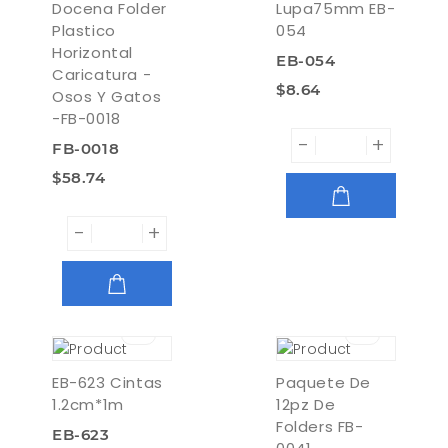
Docena Folder
Lupa75mm EB-
Plastico
054
Horizontal
EB-054
Caricatura -
$8.64
Osos Y Gatos
-FB-0018
-
+
FB-0018
$58.74
-
+
AGREGAR
AGREGAR
EB-623 Cintas
Paquete De
1.2cm*1m
12pz De
Folders FB-
EB-623